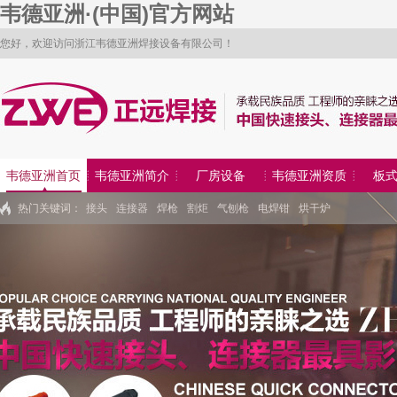
韦德亚洲·(中国)官方网站
您好，欢迎访问浙江韦德亚洲焊接设备有限公司！
韦德亚洲首页
韦德亚洲简介
厂房设备
韦德亚洲资质
板
热门关键词：
接头
连接器
焊枪
割炬
气刨枪
电焊钳
烘干炉