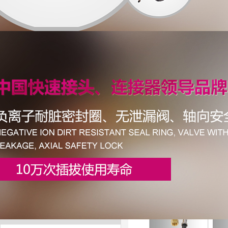
KDZ-50 快速接头
KDZ-95 快速接头
KDZ-120 快速接头
等离子切割枪
AG-60-配件
详细介绍
P80电极喷嘴保护套
WP系列氩弧(tig)焊枪全
PT-31-分流器
型号
额定
WP-9
100
PT-31-配件
WP-12
150
SG-51-配件
WP-17
200
WP-18
350
等离子切割枪-AG-60
WP-28
250
松下等离子切割枪P-80
同昌-80
同昌-80-配件
电焊钳